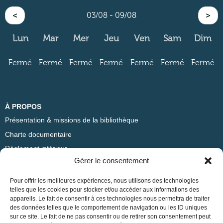
<
03/08 - 09/08
>
Lun
Mar
Mer
Jeu
Ven
Sam
Dim
Fermé
Fermé
Fermé
Fermé
Fermé
Fermé
Fermé
À PROPOS
Présentation & missions de la bibliothèque
Charte documentaire
Règlement intérieur
Gérer le consentement
ADRESSE
Pour offrir les meilleures expériences, nous utilisons des technologies
Bibliothèque Sciences Po Lyon
telles que les cookies pour stocker et/ou accéder aux informations des
appareils. Le fait de consentir à ces technologies nous permettra de traiter
14 avenue Berthelot
des données telles que le comportement de navigation ou les ID uniques
69365 Lyon Cedex 07
sur ce site. Le fait de ne pas consentir ou de retirer son consentement peut