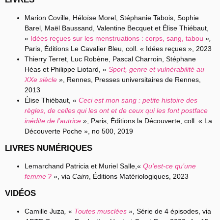
Marion Coville, Héloïse
Morel
, Stéphanie
Tabois
, Sophie
Barel
, Maël
Baussand
, Valentine
Becquet
et Élise
Thiébaut
,
«
Idées reçues sur les menstruations : corps, sang, tabou
»,
Paris, Éditions Le Cavalier Bleu, coll. « Idées reçues », 2023
Thierry Terret, Luc
Robène
, Pascal
Charroin
, Stéphane
Héas
et Philippe
Liotard
, «
Sport, genre et vulnérabilité au
XXe siècle
»
, Rennes, Presses universitaires de Rennes,
2013
Élise Thiébaut, «
Ceci est mon sang : petite histoire des
règles, de celles qui les ont et de ceux qui les font postface
inédite de l’autrice
»
, Paris, Éditions la Découverte, coll. « La
Découverte Poche », n
o
500, 2019
LIVRES NUMÉRIQUES
Lemarchand
Patricia et Muriel
Salle
,«
Qu’est-ce qu’une
femme ?
»
, via
Cairn
, Éditions Matériologiques, 2023
VIDÉOS
Camille Juza
,
«
Toutes musclées
»
, Série de 4 épisodes, via