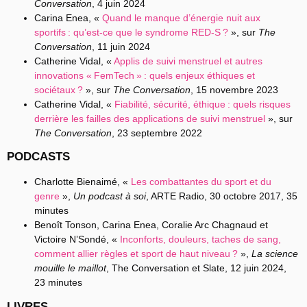
Conversation
, 4 juin 2024
Carina Enea, «
Quand le manque d’énergie nuit aux
sportifs : qu’est-ce que le syndrome RED-S ?
», sur
The
Conversation
, 11 juin 2024
Catherine Vidal, «
Applis de suivi menstruel et autres
innovations « FemTech » : quels enjeux éthiques et
sociétaux ?
», sur
The Conversation
, 15 novembre 2023
Catherine Vidal, «
Fiabilité, sécurité, éthique : quels risques
derrière les failles des applications de suivi menstruel
», sur
The Conversation
, 23 septembre 2022
PODCASTS
Charlotte Bienaimé, «
Les combattantes du sport et du
genre
»,
Un podcast à soi
, ARTE Radio, 30 octobre 2017, 35
minutes
Benoît Tonson, Carina
Enea
, Coralie
Arc Chagnaud
et
Victoire
N’Sondé
, «
Inconforts, douleurs, taches de sang,
comment allier règles et sport de haut niveau ?
»,
La science
mouille le maillot
, The Conversation et Slate, 12 juin 2024,
23 minutes
LIVRES