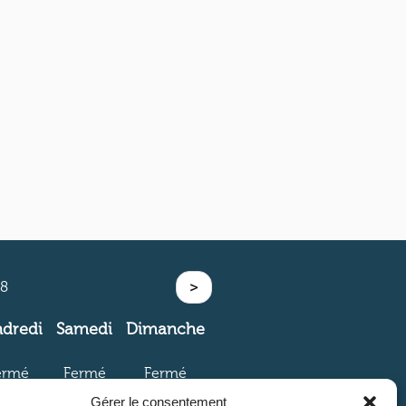
08
>
dredi
Samedi
Dimanche
ermé
Fermé
Fermé
Gérer le consentement