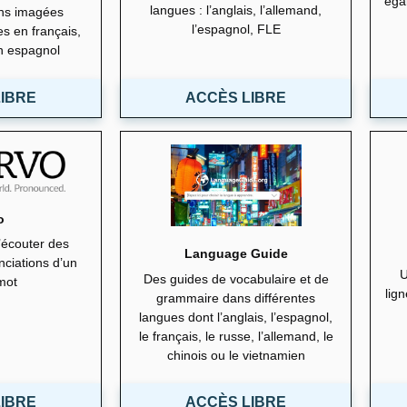
éga
langues : l’anglais, l’allemand,
ns imagées
l’espagnol, FLE
s en français,
en espagnol
IBRE
ACCÈS LIBRE
o
’écouter des
Language Guide
nciations d’un
U
Des guides de vocabulaire et de
mot
lig
grammaire dans différentes
langues dont l’anglais, l’espagnol,
le français, le russe, l’allemand, le
chinois ou le vietnamien
IBRE
ACCÈS LIBRE