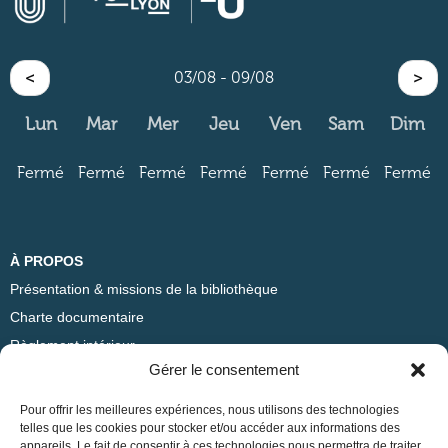
<
03/08 - 09/08
>
Lun
Mar
Mer
Jeu
Ven
Sam
Dim
Fermé
Fermé
Fermé
Fermé
Fermé
Fermé
Fermé
À PROPOS
Présentation & missions de la bibliothèque
Charte documentaire
Règlement intérieur
Gérer le consentement
ADRESSE
Pour offrir les meilleures expériences, nous utilisons des technologies
Bibliothèque Sciences Po Lyon
telles que les cookies pour stocker et/ou accéder aux informations des
appareils. Le fait de consentir à ces technologies nous permettra de traiter