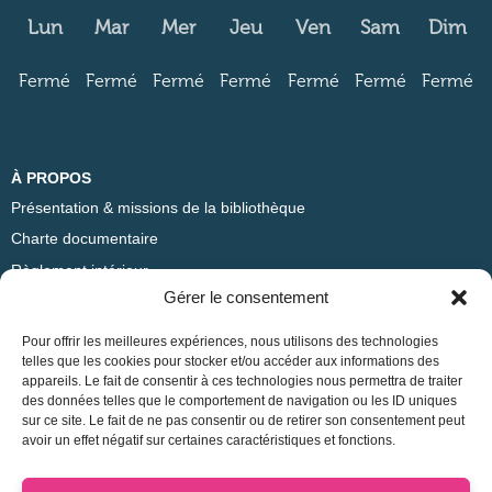
Lun
Mar
Mer
Jeu
Ven
Sam
Dim
Fermé
Fermé
Fermé
Fermé
Fermé
Fermé
Fermé
À PROPOS
Présentation & missions de la bibliothèque
Charte documentaire
Règlement intérieur
Gérer le consentement
ADRESSE
Pour offrir les meilleures expériences, nous utilisons des technologies
Bibliothèque Sciences Po Lyon
telles que les cookies pour stocker et/ou accéder aux informations des
appareils. Le fait de consentir à ces technologies nous permettra de traiter
14 avenue Berthelot
des données telles que le comportement de navigation ou les ID uniques
69365 Lyon Cedex 07
sur ce site. Le fait de ne pas consentir ou de retirer son consentement peut
avoir un effet négatif sur certaines caractéristiques et fonctions.
CONTACT