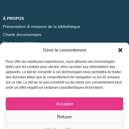
À PROPOS
Présentation & missions de la bibliothèque
Charte documentaire
Règlement intérieur
Gérer le consentement
ADRESSE
Pour offrir les meilleures expériences, nous utilisons des technologies
Bibliothèque Sciences Po Lyon
telles que les cookies pour stocker et/ou accéder aux informations des
appareils. Le fait de consentir à ces technologies nous permettra de traiter
14 avenue Berthelot
des données telles que le comportement de navigation ou les ID uniques
69365 Lyon Cedex 07
sur ce site. Le fait de ne pas consentir ou de retirer son consentement peut
avoir un effet négatif sur certaines caractéristiques et fonctions.
CONTACT
04 37 28 38 85
Accepter
bibliotheque@sciencespo-lyon.fr
Refuser